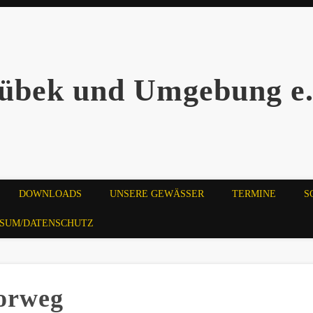
übek und Umgebung e.
DOWNLOADS
UNSERE GEWÄSSER
TERMINE
S
SSUM/DATENSCHUTZ
vorweg