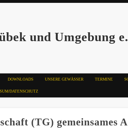
übek und Umgebung e.
DOWNLOADS
UNSERE GEWÄSSER
TERMINE
S
SSUM/DATENSCHUTZ
schaft (TG) gemeinsames A