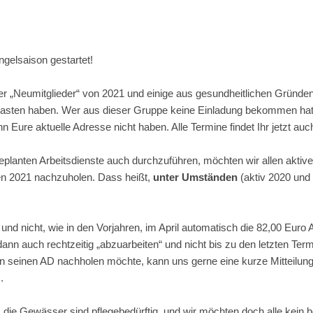
Angelsaison gestartet!
r „Neumitglieder“ von 2021 und einige aus gesundheitlichen Gründen A
fkasten haben. Wer aus dieser Gruppe keine Einladung bekommen hat, 
 Eure aktuelle Adresse nicht haben. Alle Termine findet Ihr jetzt auch
geplanten Arbeitsdienste auch durchzuführen, möchten wir allen aktiv
sen 2021 nachzuholen. Dass heißt,
unter Umständen
(aktiv 2020 und
d nicht, wie in den Vorjahren, im April automatisch die 82,00 Eur
 dann auch rechtzeitig „abzuarbeiten“ und nicht bis zu den letzten Te
 seinen AD nachholen möchte, kann uns gerne eine kurze Mitteilung
.
 die Gewässer sind pflegebedürftig, und wir möchten doch alle kein