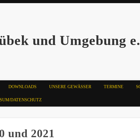
übek und Umgebung e.
DOWNLOADS
UNSERE GEWÄSSER
TERMINE
S
SSUM/DATENSCHUTZ
20 und 2021