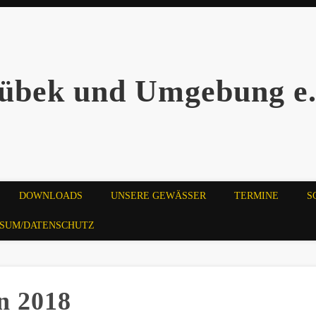
übek und Umgebung e.
DOWNLOADS
UNSERE GEWÄSSER
TERMINE
S
SSUM/DATENSCHUTZ
n 2018